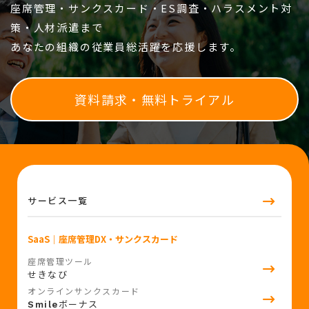
座席管理・サンクスカード・ES調査・ハラスメント対
策・人材派遣まで
あなたの組織の従業員総活躍を応援します。
資料請求・無料トライアル
サービス一覧
SaaS
｜座席管理DX・サンクスカード
座席管理ツール
せきなび
オンラインサンクスカード
ボーナス
Smile