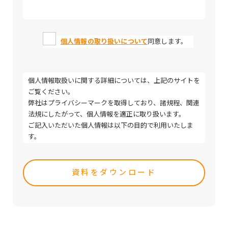
個人情報の取り扱いについて
同意します。
個人情報取扱いに関する詳細については、上記のサイトを
ご覧ください。
弊社はプライバシーマークを取得しており、諸規程、関連
法規にしたがって、個人情報を適正に取り扱います。
ご記入いただいた個人情報は以下の目的で利用いたしま
す。
・取引（提案）に関する折衝、連絡、相談、検討、受発
Please
注、決済および対応
leave
・取引（提案）に基づく役務等の授受
this
・当社サービス等に関する情報の提供、収集および伝達
field
empty.