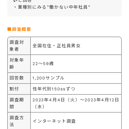
い
と回答
・業種別にみる”働かない中年社員”
■調査概要
調査対
全国在住・正社員男女
象者
対象年
22～59歳
齢
回答数
1,200サンプル
割付
性年代別150ssずつ
調査期
2023年4月4日（火）～2023年4月12日
間
（水）
調査方
インターネット調査
法