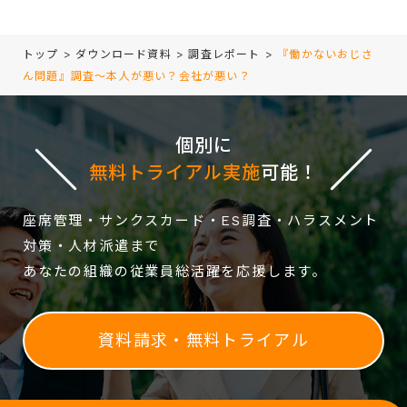
トップ
>
ダウンロード資料
>
調査レポート
>
『働かないおじさ
ん問題』調査～本人が悪い？会社が悪い？
個別に
無料トライアル実施
可能！
座席管理・サンクスカード・ES調査・ハラスメント
対策・人材派遣まで
あなたの組織の従業員総活躍を応援します。
資料請求・無料トライアル