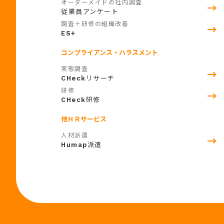
オーダーメイドの社内調査
従業員アンケート
調査＋研修の組織改善
ES+
コンプライアンス・ハラスメント
実態調査
CHeck
リサーチ
研修
CHeck
研修
他ＨＲサービス
人材派遣
Humap
派遣