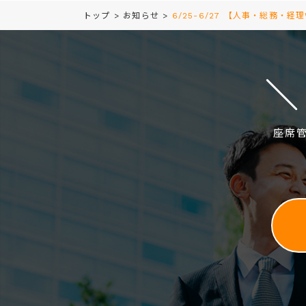
トップ
>
お知らせ
>
6/25-6/27 【人事・総務・経
座席