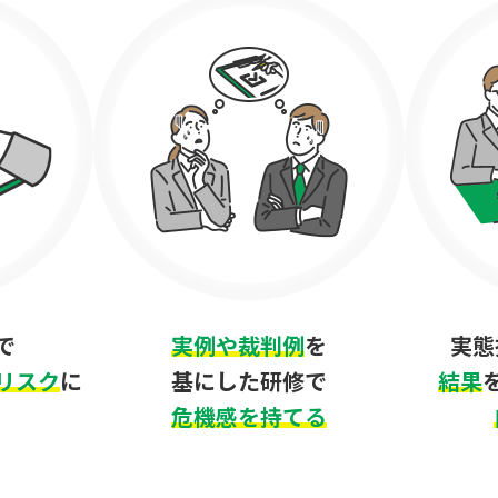
で
実例や裁判例
を
実態
リスク
に
基にした研修で
結果
危機感を持てる