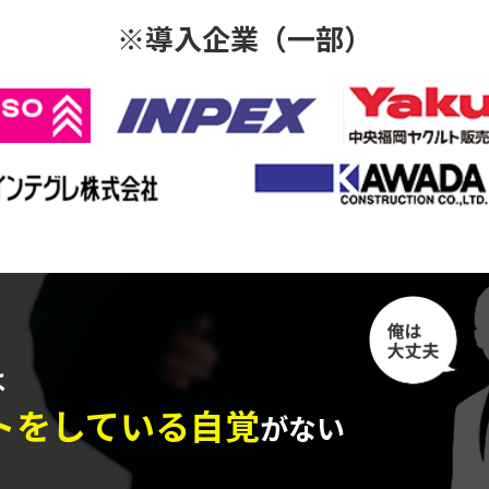
※導入企業（一部）
は
トをしている自覚
がない