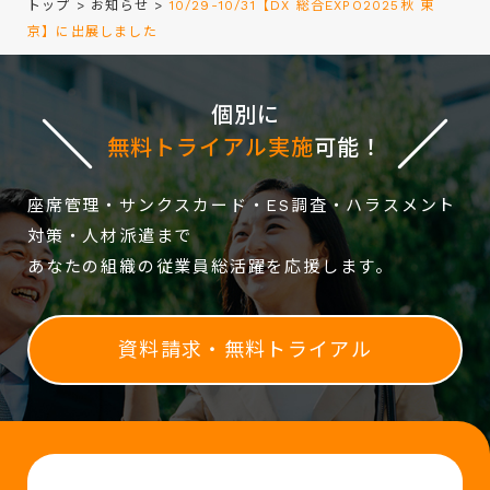
トップ
>
お知らせ
>
10/29-10/31【DX 総合EXPO2025秋 東
京】に出展しました
個別に
無料トライアル実施
可能！
座席管理・サンクスカード・ES調査・ハラスメント
対策・人材派遣まで
あなたの組織の従業員総活躍を応援します。
資料請求・無料トライアル