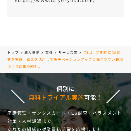
https://www.taiyo-yuka.com/
トップ
>
導入事例
>
業種
>
サービス業
>
年1回、定期的にES調
査を実施。結果を活用してモチベーションアップと働きやすい職場
づくりに取り組む。
個別に
無料トライアル実施
可能！
座席管理・サンクスカード・ES調査・ハラスメント
対策・人材派遣まで
あなたの組織の従業員総活躍を応援します。