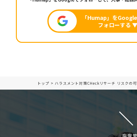
「Humap」をGoogl
フォローする 
トップ
>
ハラスメント対策CHeckリサーチ リスクの
座席