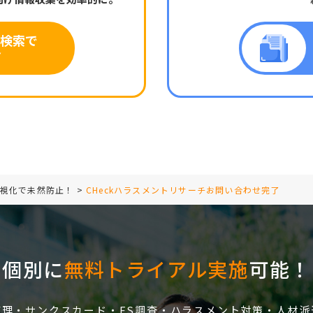
e検索で
▼
可視化で未然防止！
>
CHeckハラスメントリサーチお問い合わせ完了
個別に
無料トライアル実施
可能！
管理・サンクスカード・ES調査・ハラスメント対策・人材派