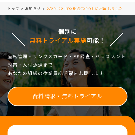
トップ
>
お知らせ
>
2/20-22【DX総合EXPO】に出展しました
個別に
無料トライアル実施
可能！
座席管理・サンクスカード・ES調査・ハラスメント
対策・人材派遣まで
あなたの組織の従業員総活躍を応援します。
資料請求・無料トライアル