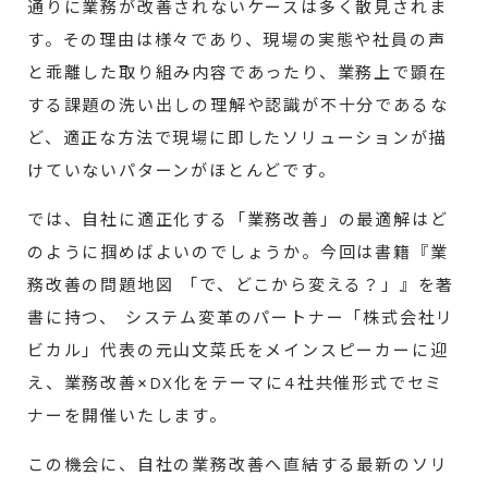
通りに業務が改善されないケースは多く散見されま
す。その理由は様々であり、現場の実態や社員の声
と乖離した取り組み内容であったり、業務上で顕在
する課題の洗い出しの理解や認識が不十分であるな
ど、適正な方法で現場に即したソリューションが描
けていないパターンがほとんどです。
では、自社に適正化する「業務改善」の最適解はど
のように掴めばよいのでしょうか。今回は書籍『業
務改善の問題地図 「で、どこから変える？」』を著
書に持つ、 システム変革のパートナー「株式会社リ
ビカル」代表の元山文菜氏をメインスピーカーに迎
え、業務改善×DX化をテーマに4社共催形式でセミ
ナーを開催いたします。
この機会に、自社の業務改善へ直結する最新のソリ