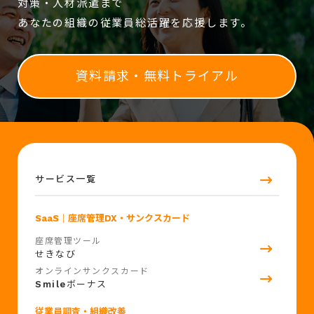
対策・人材派遣まで
あなたの組織の従業員総活躍を応援します。
資料請求・無料トライアル
サービス一覧
SaaS
｜座席管理DX・サンクスカード
座席管理ツール
せきなび
オンラインサンクスカード
Smile
ボーナス
従業員調査・組織改善