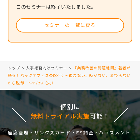
このセミナーは終了いたしました。
セミナーの一覧に戻る
トップ
>
人事総務向けセミナー
>
『業務改善の問題地図』著者が
語る！バックオフィスのDX化 ～進まない、続かない、変わらない
から脱却！～11/29（火）
個別に
無料トライアル実施
可能！
座席管理・サンクスカード・ES調査・ハラスメント