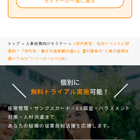
セミナーの一覧に戻る
トップ
>
人事総務向けセミナー
>
Z世代男性、社内イベントに好
意的？『世代別・働き方価値観の違い』里村雅幸の”人事の疑問を
調べてみた”シリーズ～4/12(水)
個別に
無料トライアル実施
可能！
座席管理・サンクスカード・ES調査・ハラスメント
対策・人材派遣まで
あなたの組織の従業員総活躍を応援します。