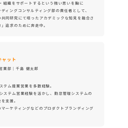
人・組織をサポートするという強い思いを胸に
ンディングコンサルティング部の責任者として、
の共同研究にて培ったアカデミックな知見を融合さ
方」追求のために奔走中。
キャット
X営業部│千島 健太郎
システム提案営業を多数経験。
Rシステム営業経験を活かし、勤怠管理システムの
決を支援。
のマーケティングなどのプロダクトブランディング