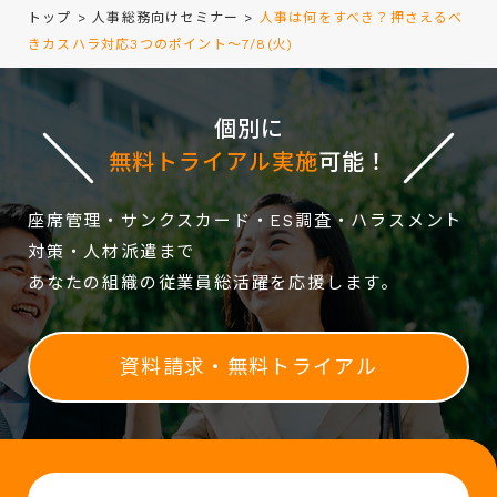
トップ
>
人事総務向けセミナー
>
人事は何をすべき？押さえるべ
きカスハラ対応3つのポイント～7/8(火)
個別に
無料トライアル実施
可能！
座席管理・サンクスカード・ES調査・ハラスメント
対策・人材派遣まで
あなたの組織の従業員総活躍を応援します。
資料請求・無料トライアル