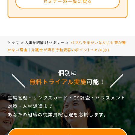
セミナーの一覧に戻る
トップ
>
人事総務向けセミナー
>
パワハラまがいな人に対策が響
かない理由｜弁護士が語る行動変容のポイント～8/6(水)
個別に
無料トライアル実施
可能！
座席管理・サンクスカード・ES調査・ハラスメント
対策・人材派遣まで
あなたの組織の従業員総活躍を応援します。