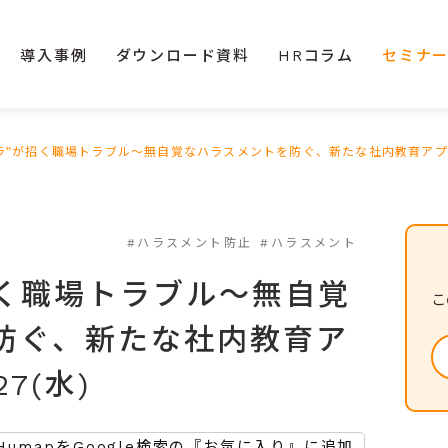
導入事例
ダウンロード資料
HRコラム
セミナ
ラ”が招く職場トラブル～無自覚なハラスメントを防ぐ、新たな社内教育アプロー
#ハラスメント防止
#ハラスメント
招く職場トラブル～無自覚
こ
防ぐ、新たな社内教育ア
7(水)
HumapをGoogle検索の『お気に入り』に追加