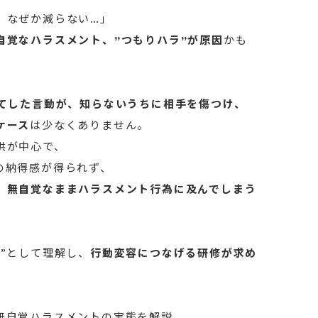
、なぜか減らない…」
自覚なハラスメント、”つもりハラ”が原因
かも
ってした言動が、知らないうちに相手を傷つけ、
ケース
は少なくありません。
供が中心で、
の納得感が得られず、
、無自覚なままハラスメント行為に及んでしまう
”として理解し、
行動変容につなげる研修が求め
無自覚ハラスメントの実態を解説。