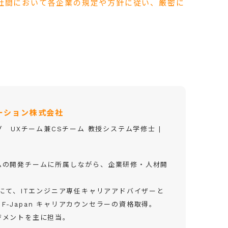
社間において各企業の規定や方針に従い、厳密に
ーション株式会社
 UXチーム兼CSチーム 教授システム学修士 |
ムの開発チームに所属しながら、企業研修・人材開
。
）にて、ITエンジニア専任キャリアアドバイザーと
DF-Japan キャリアカウンセラーの資格取得。
ジメントを主に担当。