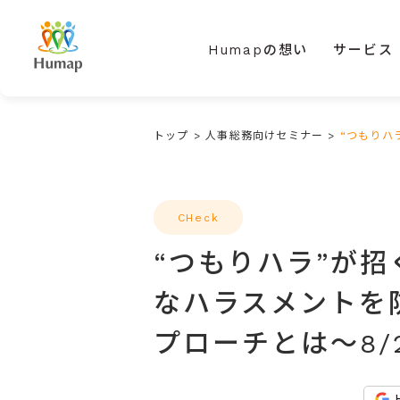
Humapの想い
サービス
トップ
>
人事総務向けセミナー
>
“つもりハ
CHeck
“つもりハラ”が
なハラスメントを
プローチとは～8/2