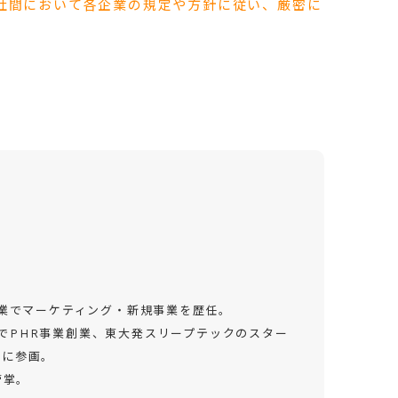
社間において各企業の規定や方針に従い、厳密に
複数企業でマーケティング・新規事業を歴任。
CでPHR事業創業、東大発スリープテックのスター
nに参画。
管掌。