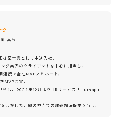
ーク
岩﨑 真吾
企画提案営業として中途入社。
ィング業界のクライアントを中心に担当し、
3期連続で全社MVPノミネート。
社準MVP受賞。
当し、2024年12月よりHRサービス「Humap」
験を活かした、顧客視点での課題解決提案を行う。