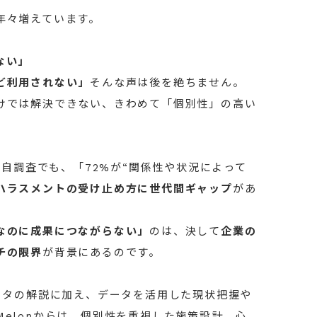
年々増えています。
ない」
ど利用されない」
そんな声は後を絶ちません。
けでは解決できない、きわめて「個別性」の高い
独自調査でも、「72%が“関係性や状況によって
ハラスメントの受け止め方に世代間ギャップ
があ
なのに成果につながらない」
のは、決して
企業の
チの限界
が背景にあるのです。
ータの解説に加え、データを活用した現状把握や
elonからは、個別性を重視した施策設計、心