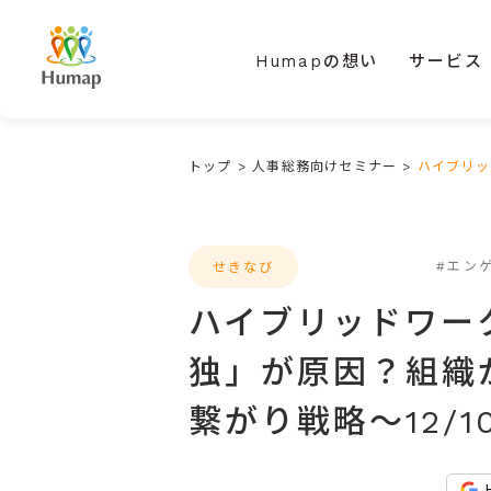
Humapの想い
サービス
トップ
>
人事総務向けセミナー
>
ハイブリッ
#エン
せきなび
ハイブリッドワー
独」が原因？組織
繋がり戦略～12/10