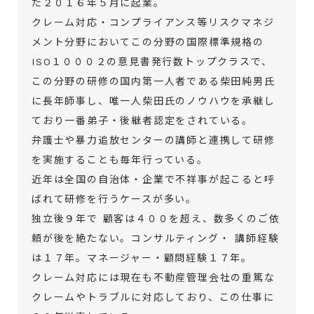
た２０１６年５月に起業。
クレーム対応・コンプライアンス等リスクマネジ
メント分野においてこの分野の国際標準規格の
ISO１０００２の意見書発行数トップクラスで、
この分野の研修の国内第一人者である柴田純男氏
に長年師事し、唯一人柴田氏のノウハウを承継し
ており一番弟子・後継者認定をされている。
弁護士や暴力追放センターの講師と連携して研修
を実施することも毎年行っている。
近年は全国の自治体・企業で不祥事が起こると呼
ばれて研修を行うケースが多い。
独立後９年で 顧客は４００を超え、数多くのご依
頼が後を絶たない。コンサルティング・ 講師経験
は１７年。マネージャー・顧問経験１７年。
クレーム対応には現在も不動産管理会社の重篤な
クレームやトラブルに対応しており、この仕事に