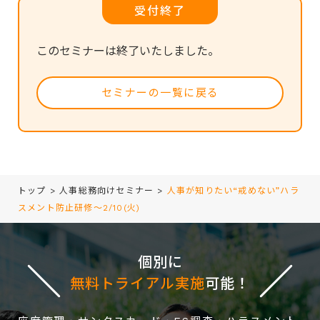
受付終了
このセミナーは終了いたしました。
セミナーの一覧に戻る
トップ
>
人事総務向けセミナー
>
人事が知りたい“戒めない”ハラ
スメント防止研修～2/10(火)
個別に
無料トライアル実施
可能！