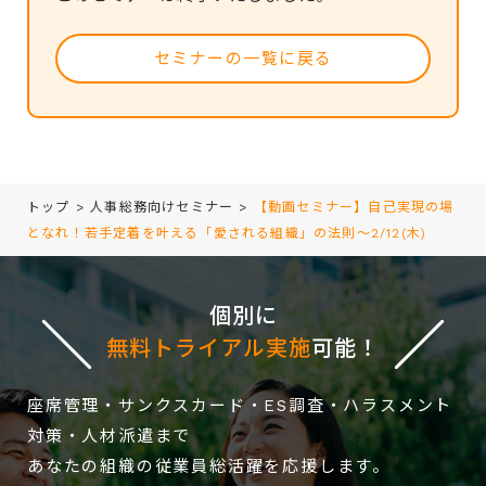
セミナーの一覧に戻る
トップ
>
人事総務向けセミナー
>
【動画セミナー】自己実現の場
となれ！若手定着を叶える「愛される組織」の法則～2/12(木)
個別に
無料トライアル実施
可能！
座席管理・サンクスカード・ES調査・ハラスメント
対策・人材派遣まで
あなたの組織の従業員総活躍を応援します。