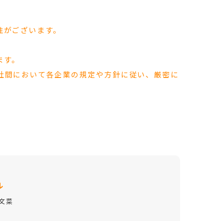
性がございます。
ます。
社間において各企業の規定や方針に従い、厳密に
ル
文菜