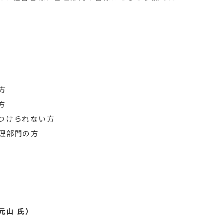
方
方
つけられない方
理部門の方
元山 氏）