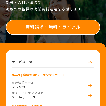
対策・人材派遣まで
あなたの組織の従業員総活躍を応援します。
資料請求・無料トライアル
サービス一覧
SaaS
｜座席管理DX・サンクスカード
座席管理ツール
せきなび
オンラインサンクスカード
Smile
ボーナス