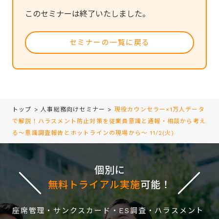
このセミナーは終了いたしました。
セミナーの一覧に戻る
トップ
>
人事総務向けセミナー
>
現役カウンセラー×1万人データ
で解説！ハラスメント防止対策を従業員意識と通報・相談から考え
る～意識調査報告とホットラインの現場から～ 11/2(火)
個別に
無料トライアル実施
可能！
座席管理・サンクスカード・ES調査・ハラスメント