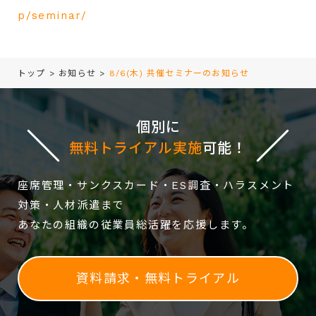
p/seminar/
トップ
>
お知らせ
>
8/6(木) 共催セミナーのお知らせ
個別に
無料トライアル実施
可能！
座席管理・サンクスカード・ES調査・ハラスメント
対策・人材派遣まで
あなたの組織の従業員総活躍を応援します。
資料請求・無料トライアル