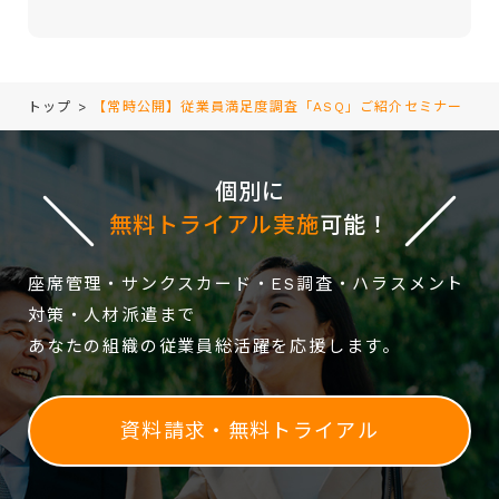
field
empty.
トップ
>
【常時公開】従業員満足度調査「ASQ」ご紹介セミナー
個別に
無料トライアル実施
可能！
座席管理・サンクスカード・ES調査・ハラスメント
対策・人材派遣まで
あなたの組織の従業員総活躍を応援します。
資料請求・無料トライアル