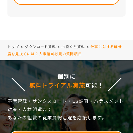
・当社サービス等に関する情報の提供、収集および伝達
field
empty.
トップ
>
ダウンロード資料
>
お役立ち資料
>
仕事に対する解像
度を見抜くには？人事担当必見の質問項目
個別に
無料トライアル実施
可能！
座席管理・サンクスカード・ES調査・ハラスメント
対策・人材派遣まで
あなたの組織の従業員総活躍を応援します。