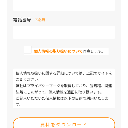
電話番号
※必須
個人情報の取り扱いについて
同意します。
個人情報取扱いに関する詳細については、上記のサイトを
ご覧ください。
弊社はプライバシーマークを取得しており、諸規程、関連
法規にしたがって、個人情報を適正に取り扱います。
ご記入いただいた個人情報は以下の目的で利用いたしま
す。
・取引（提案）に関する折衝、連絡、相談、検討、受発
Please
注、決済および対応
leave
・取引（提案）に基づく役務等の授受
this