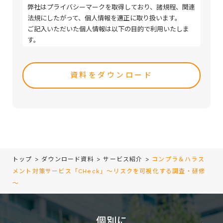
弊社はプライバシーマークを取得しており、諸規程、関連
法規にしたがって、個人情報を適正に取り扱います。
ご記入いただいた個人情報は以下の目的で利用いたしま
す。
・取引（提案）に関する折衝、連絡、相談、検討、受発
Please
注、決済および対応
leave
・取引（提案）に基づく役務等の授受
this
・当社サービス等に関する情報の提供、収集および伝達
field
empty.
トップ
>
ダウンロード資料
>
サービス紹介
>
コンプラ＆ハラス
メント対策サービス「CHeck」～リスクを可視化する調査・研修
～
個別に