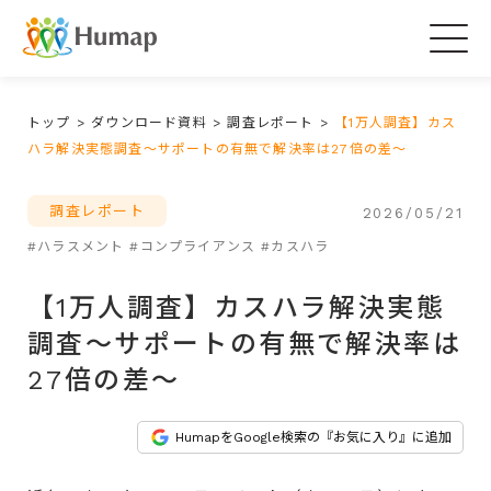
Togg
navig
トップ
>
ダウンロード資料
>
調査レポート
>
【1万人調査】カス
ハラ解決実態調査～サポートの有無で解決率は27倍の差～
調査レポート
2026/05/21
#ハラスメント
#コンプライアンス
#カスハラ
【1万人調査】カスハラ解決実態
調査～サポートの有無で解決率は
27倍の差～
HumapをGoogle検索の『お気に入り』に追加