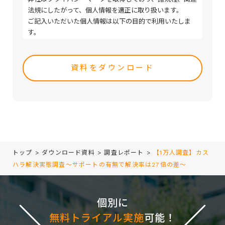
法規にしたがって、個人情報を適正に取り扱います。
ご記入いただいた個人情報は以下の目的で利用いたしま
す。
・取引（提案）に関する折衝、連絡、相談、検討、受発
Please
注、決済および対応
leave
・取引（提案）に基づく役務等の授受
this
・当社サービス等に関する情報の提供、収集および伝達
field
empty.
トップ
>
ダウンロード資料
>
調査レポート
>
【1万人調査】カス
ハラ解決実態調査～サポートの有無で解決率は27倍の差～
個別に
無料トライアル実施
可能！