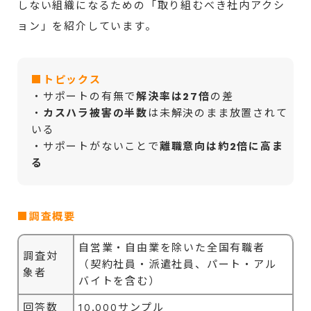
しない組織になるための「取り組むべき社内アクシ
ョン」を紹介しています。
■トピックス
・サポートの有無で
解決率は27倍
の差
・
カスハラ被害の半数
は未解決のまま放置されて
いる
・サポートがないことで
離職意向は約2倍に高ま
る
■調査概要
自営業・自由業を除いた全国有職者
調査対
（契約社員・派遣社員、パート・アル
象者
バイトを含む）
回答数
10,000サンプル