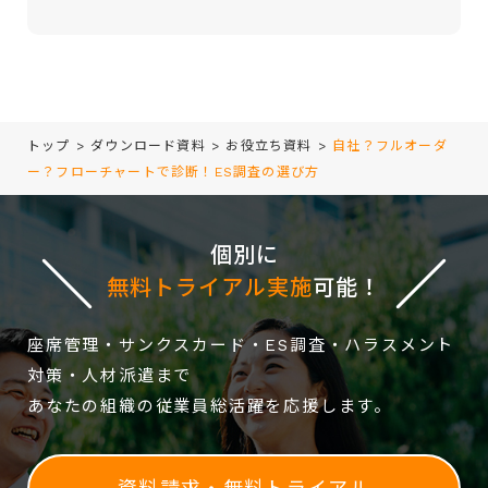
empty.
トップ
>
ダウンロード資料
>
お役立ち資料
>
自社？フルオーダ
ー？フローチャートで診断！ES調査の選び方
個別に
無料トライアル実施
可能！
座席管理・サンクスカード・ES調査・ハラスメント
対策・人材派遣まで
あなたの組織の従業員総活躍を応援します。