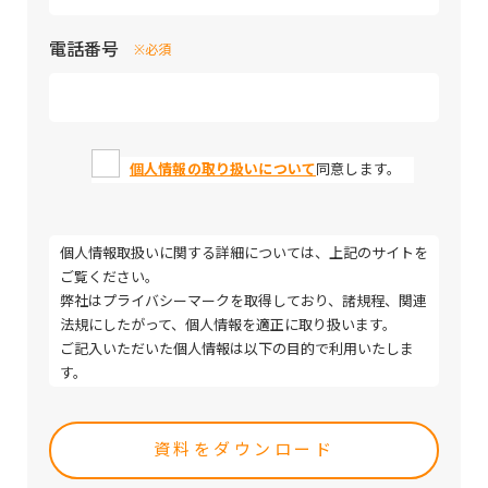
電話番号
※必須
個人情報の取り扱いについて
同意します。
個人情報取扱いに関する詳細については、上記のサイトを
ご覧ください。
弊社はプライバシーマークを取得しており、諸規程、関連
法規にしたがって、個人情報を適正に取り扱います。
ご記入いただいた個人情報は以下の目的で利用いたしま
す。
・取引（提案）に関する折衝、連絡、相談、検討、受発
Please
注、決済および対応
leave
・取引（提案）に基づく役務等の授受
this
・当社サービス等に関する情報の提供、収集および伝達
field