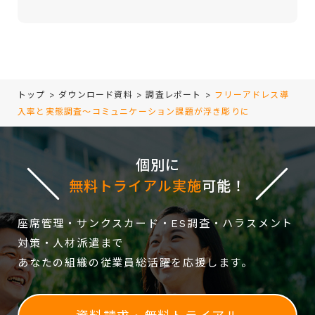
empty.
トップ
>
ダウンロード資料
>
調査レポート
>
フリーアドレス導
入率と実態調査～コミュニケーション課題が浮き彫りに
個別に
無料トライアル実施
可能！
座席管理・サンクスカード・ES調査・ハラスメント
対策・人材派遣まで
あなたの組織の従業員総活躍を応援します。