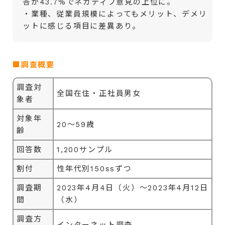
答が43.7%でネガティブ意見の上位に。
・業種、従業員規模によってもメリット、デメリ
ットに感じる項目に差異あり。
■調査概要
調査対
全国在住・正社員男女
象者
対象年
20～59歳
齢
回答数
1,200サンプル
割付
性年代別150ssずつ
調査期
2023年4月4日（火）～2023年4月12日
間
（水）
調査方