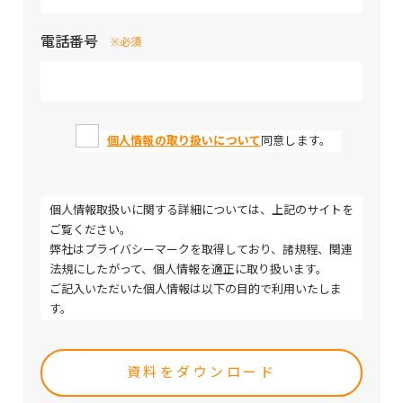
電話番号
※必須
個人情報の取り扱いについて
同意します。
個人情報取扱いに関する詳細については、上記のサイトを
ご覧ください。
弊社はプライバシーマークを取得しており、諸規程、関連
法規にしたがって、個人情報を適正に取り扱います。
ご記入いただいた個人情報は以下の目的で利用いたしま
す。
・取引（提案）に関する折衝、連絡、相談、検討、受発
Please
注、決済および対応
leave
・取引（提案）に基づく役務等の授受
this
・当社サービス等に関する情報の提供、収集および伝達
field