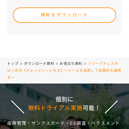
・取引（提案）に関する折衝、連絡、相談、検討、受発
Please
注、決済および対応
leave
・取引（提案）に基づく役務等の授受
this
・当社サービス等に関する情報の提供、収集および伝達
field
empty.
トップ
>
ダウンロード資料
>
お役立ち資料
>
フリーアドレスの
はじめ方【チェックシート付き】～ツールを活用して効果的な運用
を～
個別に
無料トライアル実施
可能！
座席管理・サンクスカード・ES調査・ハラスメント