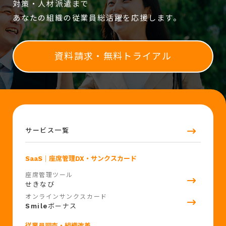
対策・人材派遣まで
あなたの組織の従業員総活躍を応援します。
資料請求・無料トライアル
サービス一覧
SaaS
｜座席管理DX・サンクスカード
座席管理ツール
せきなび
オンラインサンクスカード
Smile
ボーナス
従業員調査・組織改善