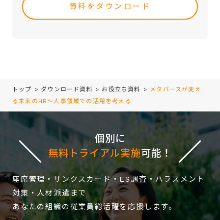
・取引（提案）に基づく役務等の授受
this
・当社サービス等に関する情報の提供、収集および伝達
field
empty.
トップ
>
ダウンロード資料
>
お役立ち資料
>
メタバースが変え
る未来のHR～人事領域での活用を考える
個別に
無料トライアル実施
可能！
座席管理・サンクスカード・ES調査・ハラスメント
対策・人材派遣まで
あなたの組織の従業員総活躍を応援します。