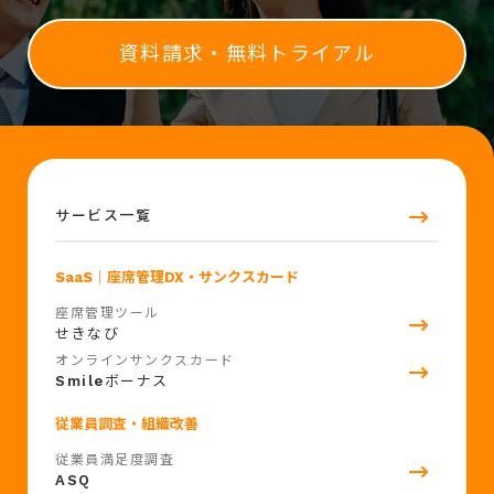
資料請求・無料トライアル
サービス一覧
SaaS
｜座席管理DX・サンクスカード
座席管理ツール
せきなび
オンラインサンクスカード
Smile
ボーナス
従業員調査・組織改善
従業員満足度調査
ASQ