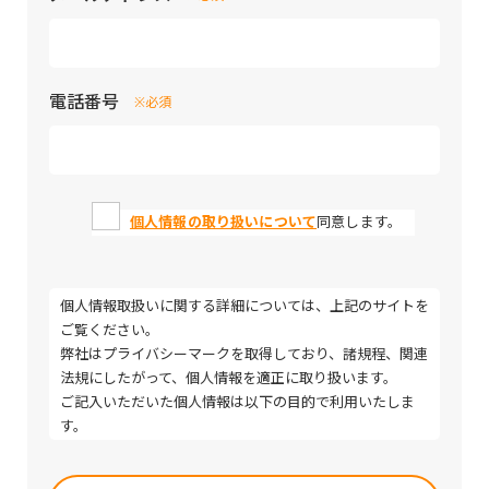
電話番号
※必須
個人情報の取り扱いについて
同意します。
個人情報取扱いに関する詳細については、上記のサイトを
ご覧ください。
弊社はプライバシーマークを取得しており、諸規程、関連
法規にしたがって、個人情報を適正に取り扱います。
ご記入いただいた個人情報は以下の目的で利用いたしま
す。
・取引（提案）に関する折衝、連絡、相談、検討、受発
Please
注、決済および対応
leave