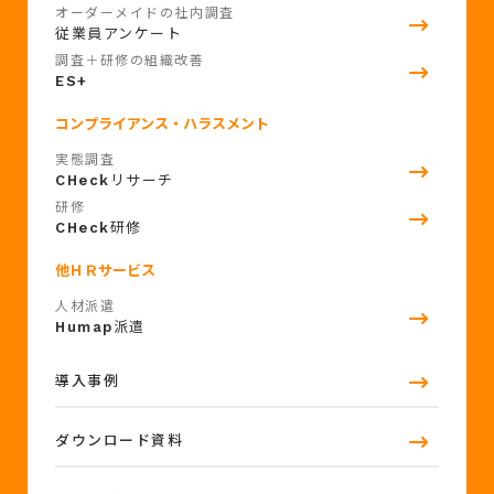
オーダーメイドの社内調査
従業員アンケート
調査＋研修の組織改善
ES+
コンプライアンス・ハラスメント
実態調査
CHeck
リサーチ
研修
CHeck
研修
他ＨＲサービス
人材派遣
Humap
派遣
導入事例
ダウンロード資料