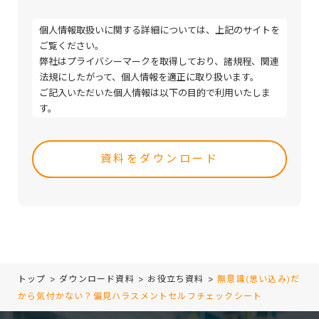
個人情報取扱いに関する詳細については、上記のサイトを
ご覧ください。
弊社はプライバシーマークを取得しており、諸規程、関連
法規にしたがって、個人情報を適正に取り扱います。
ご記入いただいた個人情報は以下の目的で利用いたしま
す。
・取引（提案）に関する折衝、連絡、相談、検討、受発
Please
注、決済および対応
leave
・取引（提案）に基づく役務等の授受
this
・当社サービス等に関する情報の提供、収集および伝達
field
empty.
トップ
>
ダウンロード資料
>
お役立ち資料
>
無意識(思い込み)だ
から気付かない？偏見ハラスメントセルフチェックシート