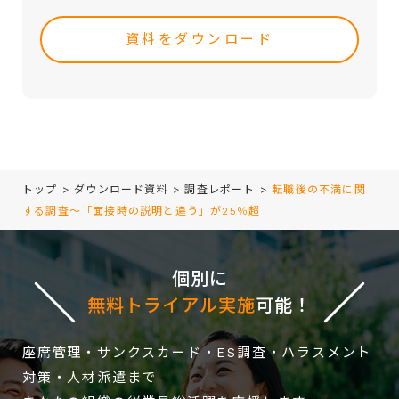
注、決済および対応
leave
・取引（提案）に基づく役務等の授受
this
・当社サービス等に関する情報の提供、収集および伝達
field
empty.
トップ
>
ダウンロード資料
>
調査レポート
>
転職後の不満に関
する調査～「面接時の説明と違う」が25％超
個別に
無料トライアル実施
可能！
座席管理・サンクスカード・ES調査・ハラスメント
対策・人材派遣まで