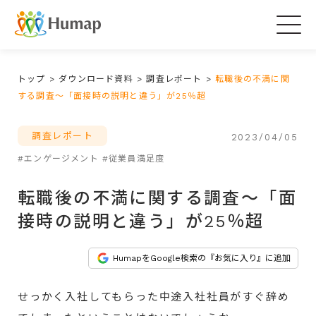
Togg
navig
トップ
>
ダウンロード資料
>
調査レポート
>
転職後の不満に関
する調査～「面接時の説明と違う」が25％超
調査レポート
2023/04/05
#エンゲージメント
#従業員満足度
転職後の不満に関する調査～「面
接時の説明と違う」が25％超
HumapをGoogle検索の『お気に入り』に追加
せっかく入社してもらった中途入社社員がすぐ辞め