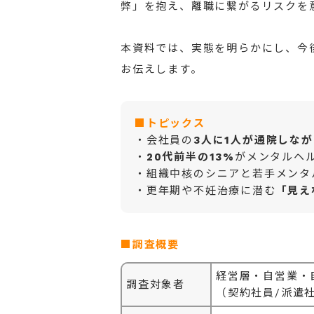
弊」を抱え、離職に繋がるリスクを
本資料では、実態を明らかにし、今
お伝えします。
■トピックス
・会社員の
3人に1人が通院しな
・
20代前半の13%
がメンタルヘ
・組織中核のシニアと若手メンタ
・更年期や不妊治療に潜む
「見え
■調査概要
経営層・自営業・
調査対象者
（契約社員/派遣