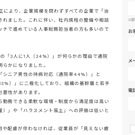
改正により、企業規模を問わずすべての企業で「治
されました。これに伴い、社内規程の整備や相談
※
ッチで進めている人事総務担当者の方も多いので
お
の「3人に1人（34%）」が何らかの理由で通院
メ
明らかになりました。
「シニア男性の持病対応（通院率44%）」と
13%）」に二極化しており、組織の基幹層と若手
電
必要性があります。
ら勤務できる柔軟な環境・制度から満足度は高い
量）」や「ハラスメント風土」への評価は低いと
用や配慮が伴わなければ、従業員が「見えない疲