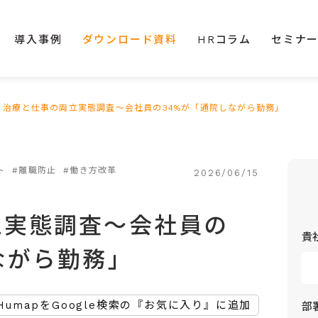
導入事例
ダウンロード資料
HRコラム
セミナ
>
治療と仕事の両立実態調査～会社員の34%が「通院しながら勤務」
ト
#離職防止
#働き方改革
2026/06/15
立実態調査～会社員の
貴
ながら勤務」
HumapをGoogle検索の『お気に入り』に追加
部