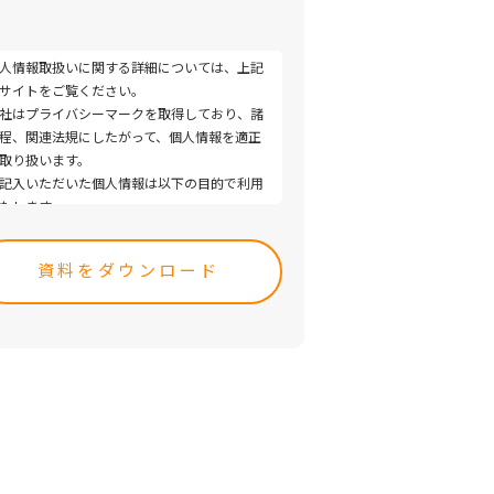
人情報取扱いに関する詳細については、上記
サイトをご覧ください。
社はプライバシーマークを取得しており、諸
程、関連法規にしたがって、個人情報を適正
取り扱います。
記入いただいた個人情報は以下の目的で利用
たします。
ease
取引（提案）に関する折衝、連絡、相談、検
ave
、受発注、決済および対応
s
取引（提案）に基づく役務等の授受
ld
当社サービス等に関する情報の提供、収集お
pty.
び伝達