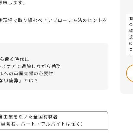
意味します。
個
後現場で取り組むべきアプローチ方法のヒントを
の
弊
規
に
ご
い
Pl
がら働く
時代に
・
le
ルスケアで通院しながら勤務
討
thi
ルへの両面支援の必要性
・
fie
ない疲弊」
とは？
・
em
よ
自由業を除いた全国有職者
社員含む、パート・アルバイトは除く）