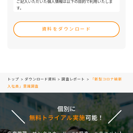
ご記入いただいた個人情報は以下の目的で利用いたしま
す。
・取引（提案）に関する折衝、連絡、相談、検討、受発
Please
注、決済および対応
leave
・取引（提案）に基づく役務等の授受
this
・当社サービス等に関する情報の提供、収集および伝達
field
empty.
トップ
>
ダウンロード資料
>
調査レポート
>
「新型コロナ禍新
入社員」意識調査
個別に
無料トライアル実施
可能！