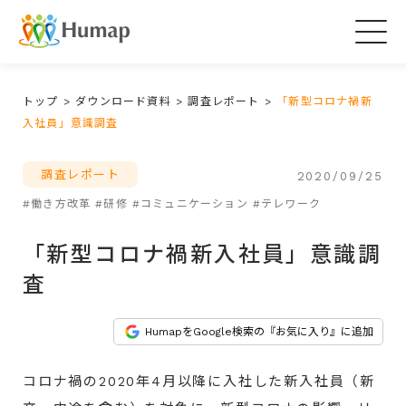
Togg
navig
トップ
>
ダウンロード資料
>
調査レポート
>
「新型コロナ禍新
入社員」意識調査
調査レポート
2020/09/25
#働き方改革
#研修
#コミュニケーション
#テレワーク
「新型コロナ禍新入社員」意識調
査
HumapをGoogle検索の『お気に入り』に追加
コロナ禍の2020年4月以降に入社した新入社員（新