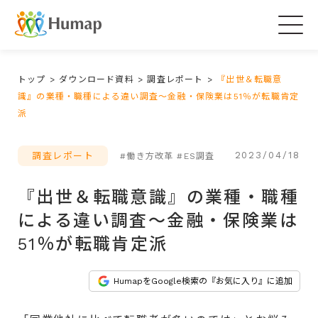
Togg
navig
トップ
>
ダウンロード資料
>
調査レポート
>
『出世＆転職意
識』の業種・職種による違い調査～金融・保険業は51％が転職肯定
派
2023/04/18
調査レポート
#働き方改革
#ES調査
『出世＆転職意識』の業種・職種
による違い調査～金融・保険業は
51％が転職肯定派
HumapをGoogle検索の『お気に入り』に追加