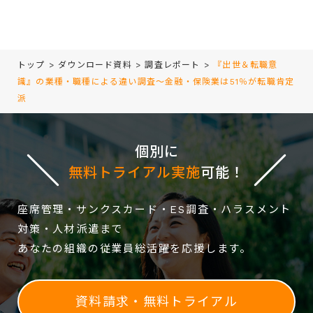
トップ
>
ダウンロード資料
>
調査レポート
>
『出世＆転職意
識』の業種・職種による違い調査～金融・保険業は51％が転職肯定
派
個別に
無料トライアル実施
可能！
座席管理・サンクスカード・ES調査・ハラスメント
対策・人材派遣まで
あなたの組織の従業員総活躍を応援します。
資料請求・無料トライアル