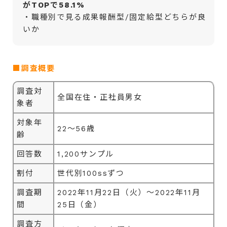
がTOPで58.1%
・職種別で見る成果報酬型/固定給型どちらが良
いか
■調査概要
調査対
全国在住・正社員男女
象者
対象年
22～56歳
齢
回答数
1,200サンプル
割付
世代別100ssずつ
調査期
2022年11月22日（火）～2022年11月
間
25日（金）
調査方