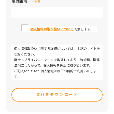
電話番号
※必須
個人情報の取り扱いについて
同意します。
個人情報取扱いに関する詳細については、上記のサイトを
ご覧ください。
弊社はプライバシーマークを取得しており、諸規程、関連
法規にしたがって、個人情報を適正に取り扱います。
ご記入いただいた個人情報は以下の目的で利用いたしま
す。
・取引（提案）に関する折衝、連絡、相談、検討、受発
Please
注、決済および対応
leave
・取引（提案）に基づく役務等の授受
this
・当社サービス等に関する情報の提供、収集および伝達
field
empty.