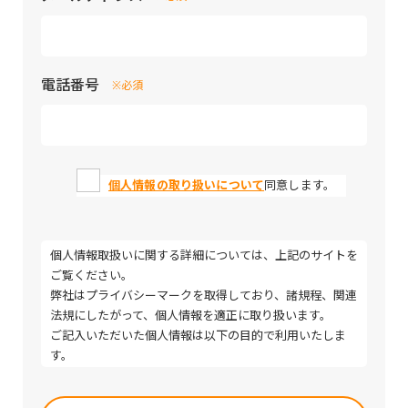
電話番号
※必須
個人情報の取り扱いについて
同意します。
個人情報取扱いに関する詳細については、上記のサイトを
ご覧ください。
弊社はプライバシーマークを取得しており、諸規程、関連
法規にしたがって、個人情報を適正に取り扱います。
ご記入いただいた個人情報は以下の目的で利用いたしま
す。
・取引（提案）に関する折衝、連絡、相談、検討、受発
Please
注、決済および対応
leave