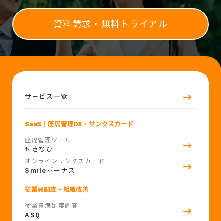
資料請求・無料トライアル
サービス一覧
SaaS
｜座席管理DX・サンクスカード
座席管理ツール
せきなび
オンラインサンクスカード
Smile
ボーナス
従業員調査・組織改善
従業員満足度調査
ASQ