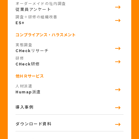
オーダーメイドの社内調査
従業員アンケート
調査＋研修の組織改善
ES+
コンプライアンス・ハラスメント
実態調査
CHeck
リサーチ
研修
CHeck
研修
他ＨＲサービス
人材派遣
Humap
派遣
導入事例
ダウンロード資料