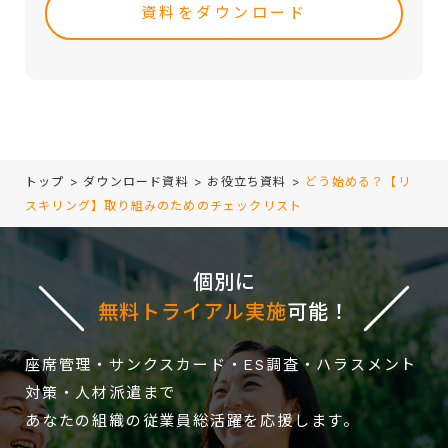
・取引（提案）に基づく役務等の授受
this
・当社サービス等に関する情報の提供、収集および伝達
field
empty.
トップ
>
ダウンロード資料
>
お役立ち資料
>
どう始める？【リ
スキリング】取り組みのためのチェックリスト
個別に
無料トライアル実施
可能！
座席管理・サンクスカード・ES調査・ハラスメント
対策・人材派遣まで
あなたの組織の従業員総活躍を応援します。