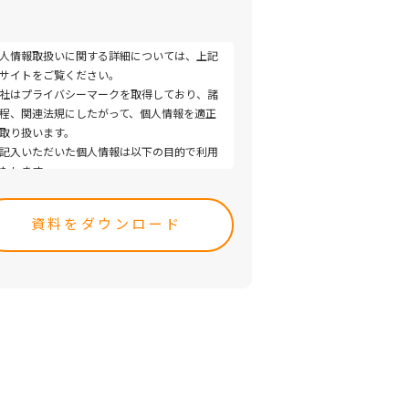
人情報取扱いに関する詳細については、上記
サイトをご覧ください。
社はプライバシーマークを取得しており、諸
程、関連法規にしたがって、個人情報を適正
取り扱います。
記入いただいた個人情報は以下の目的で利用
たします。
ease
取引（提案）に関する折衝、連絡、相談、検
ave
、受発注、決済および対応
s
取引（提案）に基づく役務等の授受
ld
当社サービス等に関する情報の提供、収集お
pty.
び伝達