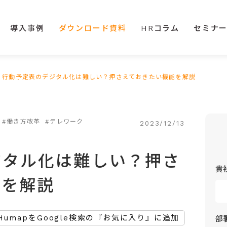
導入事例
ダウンロード資料
HRコラム
セミナ
>
行動予定表のデジタル化は難しい？押さえておきたい機能を解説
#働き方改革
#テレワーク
2023/12/13
ジタル化は難しい？押さ
貴
能を解説
HumapをGoogle検索の『お気に入り』に追加
部