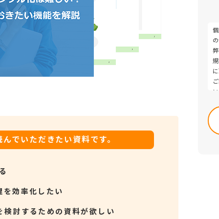
個
の
弊
規
に
ご
い
Pl
・
le
討
thi
・
fie
・
読んでいただきたい資料です。
em
よ
る
理を効率化したい
を検討するための資料が欲しい