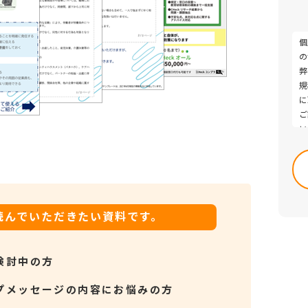
個
の
弊
規
に
ご
い
Pl
・
le
討
thi
・
fie
・
em
よ
読んでいただきたい資料です。
検討中の方
プメッセージの内容にお悩みの方