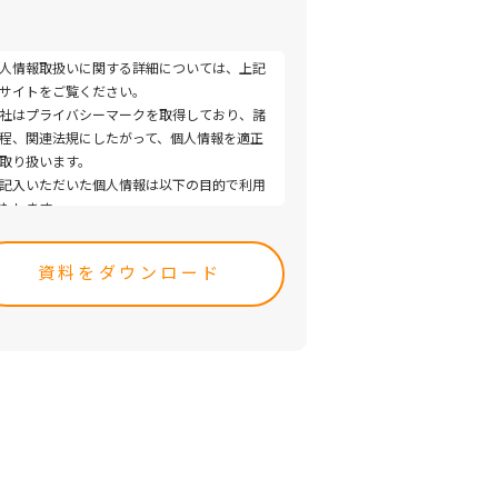
人情報取扱いに関する詳細については、上記
サイトをご覧ください。
社はプライバシーマークを取得しており、諸
程、関連法規にしたがって、個人情報を適正
取り扱います。
記入いただいた個人情報は以下の目的で利用
たします。
ease
取引（提案）に関する折衝、連絡、相談、検
ave
、受発注、決済および対応
s
取引（提案）に基づく役務等の授受
ld
当社サービス等に関する情報の提供、収集お
pty.
び伝達