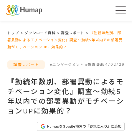
Togg
navig
トップ
>
ダウンロード資料
>
調査レポート
>
『勤続年数別、部
署異動によるモチベーション変化』調査～勤続5年以内での部署異
動がモチベーションUPに効果的？
2024/02/29
調査レポート
#エンゲージメント
#離職防止
『勤続年数別、部署異動によるモ
チベーション変化』調査～勤続5
年以内での部署異動がモチベーシ
ョンUPに効果的？
HumapをGoogle検索の『お気に入り』に追加