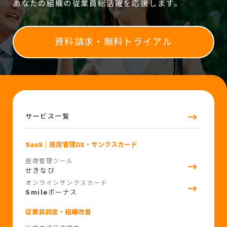
あなたの組織の従業員総活躍を応援します。
資料請求・無料トライアル
サービス一覧
SaaS
｜座席管理DX・サンクスカード
座席管理ツール
せきなび
オンラインサンクスカード
Smile
ボーナス
従業員調査・組織改善