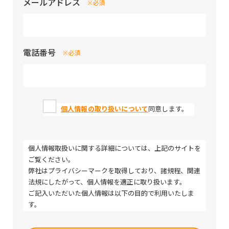
メールアドレス
※必須
電話番号
※必須
個人情報の取り扱いについて
同意します。
個人情報取扱いに関する詳細については、上記のサイトを
ご覧ください。
弊社はプライバシーマークを取得しており、諸規程、関連
法規にしたがって、個人情報を適正に取り扱います。
ご記入いただいた個人情報は以下の目的で利用いたしま
す。
・取引（提案）に関する折衝、連絡、相談、検討、受発
Please
注、決済および対応