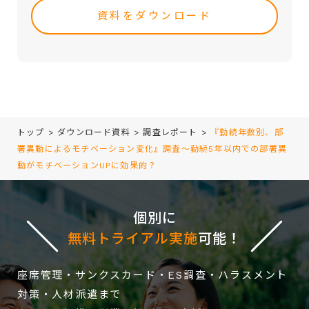
leave
・取引（提案）に基づく役務等の授受
this
・当社サービス等に関する情報の提供、収集および伝達
field
empty.
トップ
>
ダウンロード資料
>
調査レポート
>
『勤続年数別、部
署異動によるモチベーション変化』調査～勤続5年以内での部署異
動がモチベーションUPに効果的？
個別に
無料トライアル実施
可能！
座席管理・サンクスカード・ES調査・ハラスメント
対策・人材派遣まで