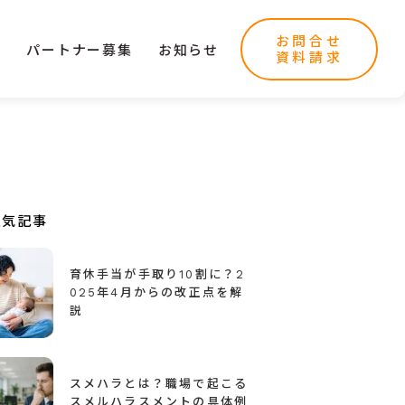
お問合せ
ー
パートナー募集
お知らせ
資料請求
人気記事
育休手当が手取り10割に？2
025年4月からの改正点を解
説
スメハラとは？職場で起こる
スメルハラスメントの具体例