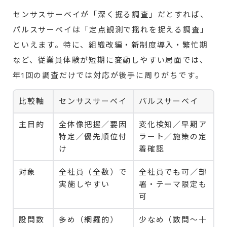
センサスサーベイが「深く掘る調査」だとすれば、
パルスサーベイは「定点観測で揺れを捉える調査」
といえます。特に、組織改編・新制度導入・繁忙期
など、従業員体験が短期に変動しやすい局面では、
年1回の調査だけでは対応が後手に周りがちです。
比較軸
センサスサーベイ
パルスサーベイ
主目的
全体像把握／要因
変化検知／早期ア
特定／優先順位付
ラート／施策の定
け
着確認
対象
全社員（全数）で
全社員でも可／部
実施しやすい
署・テーマ限定も
可
設問数
多め（網羅的）
少なめ（数問〜十