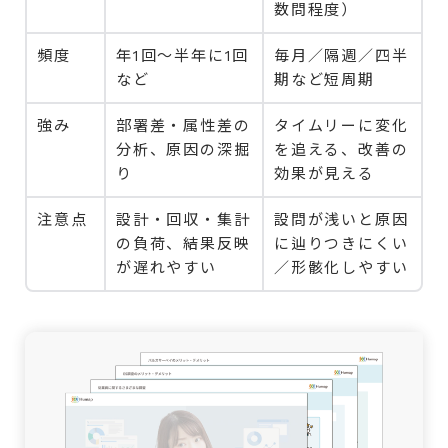
数問程度）
頻度
年1回〜半年に1回
毎月／隔週／四半
など
期など短周期
強み
部署差・属性差の
タイムリーに変化
分析、原因の深掘
を追える、改善の
り
効果が見える
注意点
設計・回収・集計
設問が浅いと原因
の負荷、結果反映
に辿りつきにくい
が遅れやすい
／形骸化しやすい