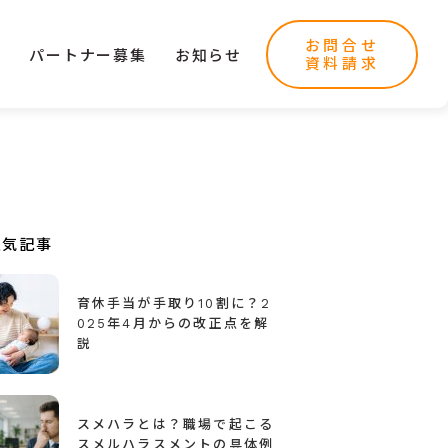
お問合せ
ー
パートナー募集
お知らせ
資料請求
人気記事
育休手当が手取り10割に？2
025年4月からの改正点を解
説
スメハラとは？職場で起こる
スメルハラスメントの具体例