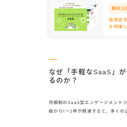
無料公
施策提言
を明確
なぜ「手軽なSaaS」
るのか？
月額制のSaaS型エンゲージメント
始から1〜2年が経過すると、多く