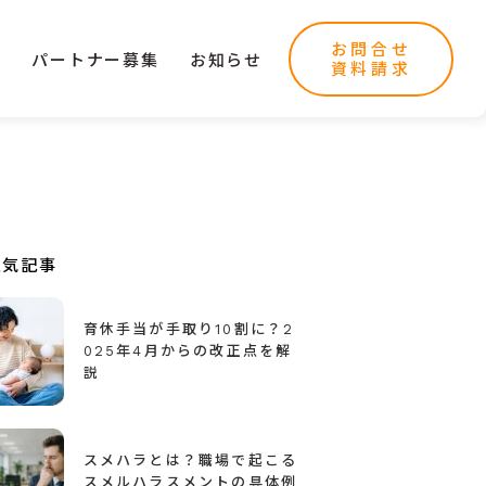
お問合せ
ー
パートナー募集
お知らせ
資料請求
人気記事
育休手当が手取り10割に？2
025年4月からの改正点を解
説
スメハラとは？職場で起こる
スメルハラスメントの具体例