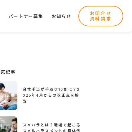
お問合せ
ー
パートナー募集
お知らせ
資料請求
人気記事
育休手当が手取り10割に？2
025年4月からの改正点を解
説
スメハラとは？職場で起こる
スメルハラスメントの具体例