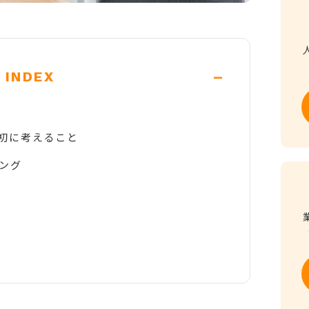
-
INDEX
初に考えること
ング