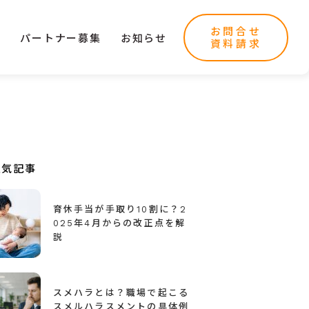
お問合せ
ー
パートナー募集
お知らせ
資料請求
人気記事
育休手当が手取り10割に？2
025年4月からの改正点を解
説
スメハラとは？職場で起こる
スメルハラスメントの具体例