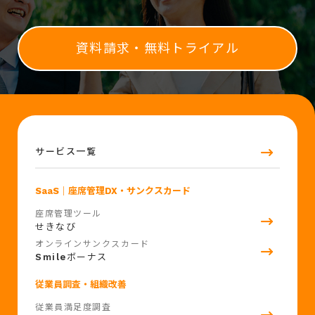
資料請求・無料トライアル
サービス一覧
SaaS
｜座席管理DX・サンクスカード
座席管理ツール
せきなび
オンラインサンクスカード
Smile
ボーナス
従業員調査・組織改善
従業員満足度調査