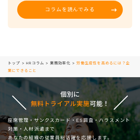
コラムを読んでみる
トップ
>
HRコラム
>
業務効率化
>
労働生産性を高めるには？企
業にできること
個別に
無料トライアル実施
可能！
座席管理・サンクスカード・ES調査・ハラスメント
対策・人材派遣まで
あなたの組織の従業員総活躍を応援します。