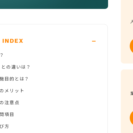
-
INDEX
？
）との違いは？
施目的とは？
のメリット
の注意点
問項目
び方