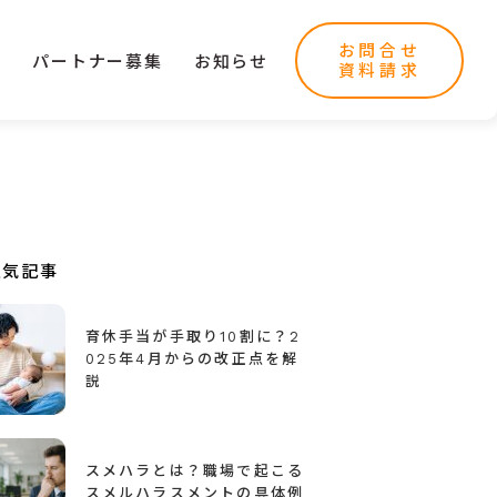
お問合せ
ー
パートナー募集
お知らせ
資料請求
人気記事
育休手当が手取り10割に？2
025年4月からの改正点を解
説
スメハラとは？職場で起こる
スメルハラスメントの具体例