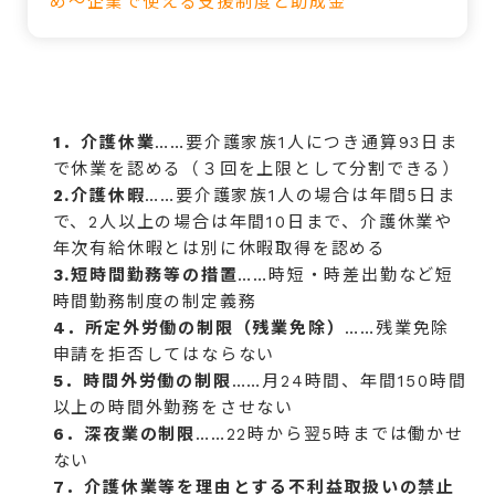
め～企業で使える支援制度と助成金
1．介護休業
……要介護家族1人につき通算93日ま
で休業を認める（３回を上限として分割できる）
2.介護休暇
……要介護家族1人の場合は年間5日ま
で、2人以上の場合は年間10日まで、介護休業や
年次有給休暇とは別に休暇取得を認める
3.短時間勤務等の措置
……時短・時差出勤など短
時間勤務制度の制定義務
4．所定外労働の制限（残業免除）
……残業免除
申請を拒否してはならない
5．時間外労働の制限
……月24時間、年間150時間
以上の時間外勤務をさせない
6．深夜業の制限
……22時から翌5時までは働かせ
ない
7．介護休業等を理由とする不利益取扱いの禁止